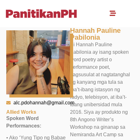
Hannah Pauline
Pabilonia
Si Hannah Pauline
Pabilonia ay isang spoken
word poetry artist o
performance poet,
nagsusulat at nagtatanghal
ng kanyang mga tula sa
iba’t-ibang istasyon ng
radyo, telebisyon, at iba’t-
alc.pdohannah@gmail.com
ibang unibersidad mula
Allied Works
2016. Siya ay produkto ng
Spoken Word
8th Angono Writer’s
Performances:
Workshop na ginanap sa
Nemiranda Art Camp sa
• Ako ‘Yung Tipo ng Babae