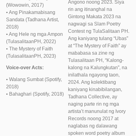
Angono noong 2023. Siya
(Wowowin, 2017)
rin ang itinanghal na
• Ang Pinakamabisang
Gintong Makata 2023 na
Sandata (Tadhana Artist,
nagwagi sa Slam Poetry
2018)
Contest ng TulaSalitaan PH.
• Ang Hele ng mga Ampon
Ang kaniyang tulang “Ubas”
(TulasalitaanPH, 2022)
at “The Mystery of Faith” ay
• The Mystery of Faith
mababasa sa zine ng
(TulasalitaanPH, 2023)
Tulasalitaan PH, “Kalong-
kalong na Kalungkutan”, na
Voice-over Acts:
inilathala ngayong taon,
• Walang Sumbat (Spotify,
2024. Ang kolektibang
2018)
kaniyang kinabibilangan,
• Bahaghari (Spotify, 2018)
Tadhana Collective, ay
naging parte rin ng mga
artista’t manunulat ng Ivory
Records noong 2017 at
naglabas ng dalawang
spoken word poetry album