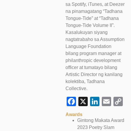
sa Spotify, iTunes, at Deezer
na pinamagatang “Tadhana
Tongue-Tide” at “Tadhana
Tongue-Tide Volume II”.
Kasalukuyan siyang
nagtatrabaho sa Assumption
Language Foundation
bilang program manager at
philanthropic development
officer at tumatayo bilang
Artistic Director ng kanilang
kolektiba, Tadhana
Collective.
Facebook
X
LinkedI
Emai
C
L
Awards
Gintong Makata Award
2023 Poetry Slam