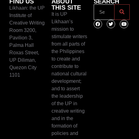
FIND US
ABOUT
SEARCH
THIS SITE
Likhaan: the UP
It is UP
Institute of
Likhaan’s
Creative Writing
mission to
Room 3200,
stimulate writers
Pavilion 3,
from all parts of
Palma Hall
the Philippines
Roxas Street,
to create and
UP Diliman,
contribute to
Quezon City
national cultural
1101
development;
and to assert
the leadership
of the UP in
creative writing
and in the
formation of
policies and