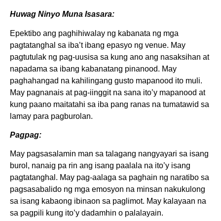
Huwag Ninyo Muna Isasara:
Epektibo ang paghihiwalay ng kabanata ng mga
pagtatanghal sa iba’t ibang epasyo ng venue. May
pagtutulak ng pag-uusisa sa kung ano an
g nasaksihan at
napadama sa ibang kabanatang pinanood. May
paghahangad na kahilingang gusto mapanood ito muli.
May pagnanais at pag-iinggit na sana ito’y mapanood at
kung paano maitatahi sa iba pang ranas na tumatawid sa
lamay para pagburolan.
Pagpag:
May pagsasalamin man sa talagang nangyayari sa isang
burol, nanaig pa rin ang isang paalala na ito’y isang
pagtatanghal. May pag-aalaga sa paghain ng naratibo sa
pagsasabalido ng mga emosyon na minsan nakukulong
sa isang kabaong ibinaon sa paglimot. May kalayaan na
sa pagpili kung ito’y dadamhin o palalayain.