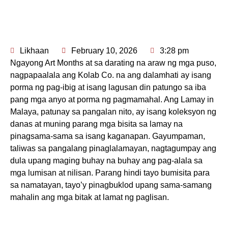
Likhaan
February 10, 2026
3:28 pm
Ngayong Art Months at sa darating na araw ng mga puso,
nagpapaalala ang Kolab Co. na ang dalamhati ay isang
porma ng pag-ibig at isang lagusan din patungo sa iba
pang mga anyo at porma ng pagmamahal. Ang Lamay in
Malaya, patunay sa pangalan nito, ay isang koleksyon ng
danas at muning parang mga bisita sa lamay na
pinagsama-sama sa isang kaganapan. Gayumpaman,
taliwas sa pangalang pinaglalamayan, nagtagumpay ang
dula upang maging buhay na buhay ang pag-alala sa
mga lumisan at nilisan. Parang hindi tayo bumisita para
sa namatayan, tayo’y pinagbuklod upang sama-samang
mahalin ang mga bitak at lamat ng paglisan.