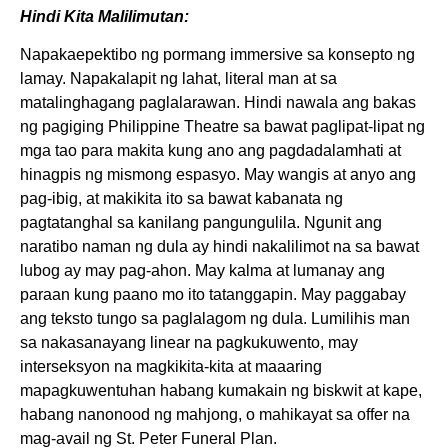
Hindi Kita Malilimutan:
Napakaepektibo ng pormang immersive sa konsepto ng
lamay. Napakalapit ng lahat, literal man at sa
matalinghagang paglalarawan. Hindi nawala ang bakas
ng pagiging Philippine Theatre sa bawat paglipat-lipat ng
mga tao para makita kung ano ang pagdadalamhati at
hinagpis ng mismong espasyo. May wangis at anyo ang
pag-ibig, at makikita ito sa bawat kabanata ng
pagtatanghal sa kanilang pangungulila. Ngunit ang
naratibo naman ng dula ay hindi nakalilimot na sa bawat
lubog ay may pag-ahon. May kalma at lumanay ang
paraan kung paano mo ito tatanggapin. May paggabay
ang teksto tungo sa paglalagom ng dula. Lumilihis man
sa nakasanayang linear na pagkukuwento, may
interseksyon na magkikita-kita at maaaring
mapagkuwentuhan habang kumakain ng biskwit at kape,
habang nanonood ng mahjong, o mahikayat sa offer na
mag-avail ng St. Peter Funeral Plan.