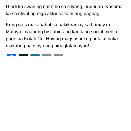
Hindi ka iiwan ng naratibo sa silyang inuupuan. Kasama
ka sa ritwal ng mga aktor sa kanilang pagpag.
Kung nais makahabol sa pakikiramay sa Lamay in
Malaya, maaaring bisitahin ang kanilang social media
page na Kolab Co. Huwag magsusuot ng pula at baka
makabog pa ninyo ang pinaglalamayan!
Facebook
X
LinkedIn
Email
Copy
Link
FIND US
ABOUT
SEARCH
THIS SITE
Likhaan: the UP
It is UP
Institute of
Likhaan’s
Creative Writing
mission to
Room 3200,
stimulate writers
Pavilion 3,
from all parts of
Palma Hall