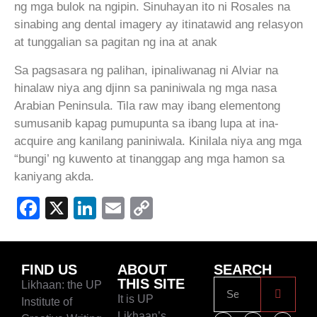
ng mga bulok na ngipin. Sinuhayan ito ni Rosales na
sinabing ang dental imagery ay itinatawid ang relasyon
at tunggalian sa pagitan ng ina at anak
Sa pagsasara ng palihan, ipinaliwanag ni Alviar na
hinalaw niya ang djinn sa paniniwala ng mga nasa
Arabian Peninsula. Tila raw may ibang elementong
sumusanib kapag pumupunta sa ibang lupa at ina-
acquire ang kanilang paniniwala. Kinilala niya ang mga
“bungi’ ng kuwento at tinanggap ang mga hamon sa
kaniyang akda.
Facebook
X
LinkedIn
Email
Copy
Link
FIND US
ABOUT
SEARCH
THIS SITE
Likhaan: the UP
It is UP
Institute of
Likhaan’s