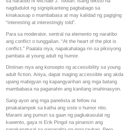
sa naratibo ni Michael J. Toolan: isang teksto na
nagdudulot ng signipikanteng pagbabago sa
kinakausap o mambabasa at may kalidad ng pagiging
“interesting at interestingly told”.
Para sa moderator, sentral na elemento ng naratibo
ang conflict o tunggalian. “At the heart of the plot is
conflict.” Paalala niya, napakahalaga rin sa piksiyong
pambata at young adult ng humor.
Diniinan niya ang konsepto ng accessibility sa young
adult fiction. Aniya, dapat maging accessible ang akda
upang mabigyan ng kapangyarihan ang mga batang
mambabasa na paganahin ang kanilang imahinasyon.
Sang-ayon ang mga panelista at fellow na
pinakatampok sa katha ang siste o humor nito.
Marami ang pumuri sa gaan ng pagkakasulat ng
kuwento, gaya ni Erik Pingol na pinansin ang
napakanatural na pananalita ng mga tauhan. Pero