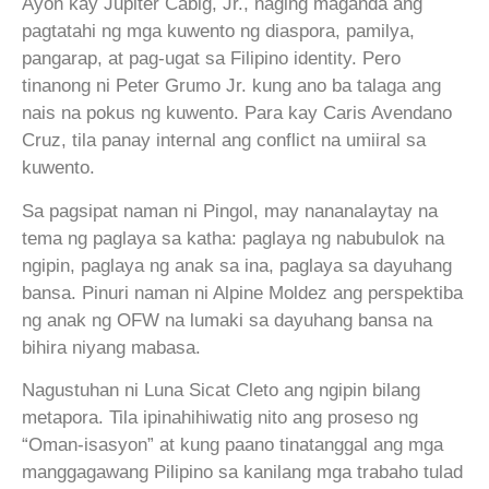
Ayon kay Jupiter Cabig, Jr., naging maganda ang
pagtatahi ng mga kuwento ng diaspora, pamilya,
pangarap, at pag-ugat sa Filipino identity. Pero
tinanong ni Peter Grumo Jr. kung ano ba talaga ang
nais na pokus ng kuwento. Para kay Caris Avendano
Cruz, tila panay internal ang conflict na umiiral sa
kuwento.
Sa pagsipat naman ni Pingol, may nananalaytay na
tema ng paglaya sa katha: paglaya ng nabubulok na
ngipin, paglaya ng anak sa ina, paglaya sa dayuhang
bansa. Pinuri naman ni Alpine Moldez ang perspektiba
ng anak ng OFW na lumaki sa dayuhang bansa na
bihira niyang mabasa.
Nagustuhan ni Luna Sicat Cleto ang ngipin bilang
metapora. Tila ipinahihiwatig nito ang proseso ng
“Oman-isasyon” at kung paano tinatanggal ang mga
manggagawang Pilipino sa kanilang mga trabaho tulad