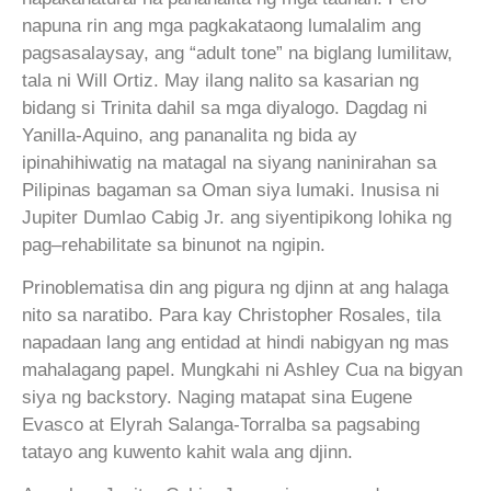
napuna rin ang mga pagkakataong lumalalim ang
pagsasalaysay, ang “adult tone” na biglang lumilitaw,
tala ni Will Ortiz. May ilang nalito sa kasarian ng
bidang si Trinita dahil sa mga diyalogo. Dagdag ni
Yanilla-Aquino, ang pananalita ng bida ay
ipinahihiwatig na matagal na siyang naninirahan sa
Pilipinas bagaman sa Oman siya lumaki. Inusisa ni
Jupiter Dumlao Cabig Jr. ang siyentipikong lohika ng
pag
–
rehabilitate sa binunot na ngipin.
Prinoblematisa din ang pigura ng djinn at ang halaga
nito sa naratibo. Para kay Christopher Rosales, tila
napadaan lang ang entidad at hindi nabigyan ng mas
mahalagang papel. Mungkahi ni Ashley Cua na bigyan
siya ng backstory. Naging matapat sina Eugene
Evasco at Elyrah Salanga-Torralba sa pagsabing
tatayo ang kuwento kahit wala ang djinn.