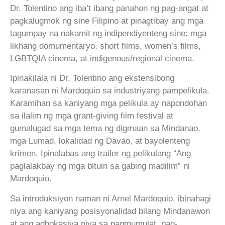
Dr. Tolentino ang iba’t ibang panahon ng pag-angat at
pagkalugmok ng sine Filipino at pinagtibay ang mga
tagumpay na nakamit ng indipendiyenteng sine: mga
likhang domumentaryo, short films, women’s films,
LGBTQIA cinema, at indigenous/regional cinema.
Ipinakilala ni Dr. Tolentino ang ekstensibong
karanasan ni Mardoquio sa industriyang pampelikula.
Karamihan sa kaniyang mga pelikula ay napondohan
sa ilalim ng mga grant-giving film festival at
gumalugad sa mga tema ng digmaan sa Mindanao,
mga Lumad, lokalidad ng Davao, at bayolenteng
krimen. Ipinalabas ang trailer ng pelikulang “Ang
paglalakbay ng mga bituin sa gabing madilim” ni
Mardoquio.
Sa introduksiyon naman ni Arnel Mardoquio, ibinahagi
niya ang kaniyang posisyonalidad bilang Mindanawon
at ang adbokasiya niya sa pagmumulat, pag-