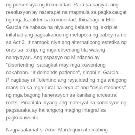
ng presensiya ng komunidad. Para sa kaniya, ang
resolusyon ay nararapat na magmula sa pagkakaugat
ng mga karakter sa komunidad. Ibinahagi ni Elio
Garcia na nabasa na niya ang kabuan ng iskrip at
inilahad ang pagkakabuo ng metapora ng baboy-ramo
sa Act 3. Itinampok niya ang alternatibong estetika ng
oras sa iskrip, ng mga eksenang tila walang
nangyayari. Ang espasyo ng Mindanao ay
“disorienting” sapagkat may mga kuwentong
nakabaon. “It demands patience”, sinabi ni Garcia.
Pinagtibay ni Tolentino ang reyalidad ng mga antigong
mansion sa mga rural na erya at ang “disjointedness”
ng mga bagong henerasyon sa kanilang ancestral
roots. Pinaalala niyang ang materyal na kondisyon ng
pagsasaka ay kailangang maging integral sa
pagkukuwento.
Nagpasalamat si Arnel Mardoquio at sinabing