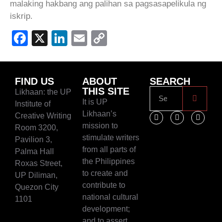
malaking hakbang ang palihan sa pagsasapelikula ng
iskrip.
Facebook
X
LinkedIn
Email
Copy
Link
FIND US
ABOUT
SEARCH
THIS SITE
Likhaan: the UP
It is UP
Institute of
Likhaan’s
Creative Writing
mission to
Room 3200,
stimulate writers
Pavilion 3,
from all parts of
Palma Hall
the Philippines
Roxas Street,
to create and
UP Diliman,
contribute to
Quezon City
national cultural
1101
development;
and to assert