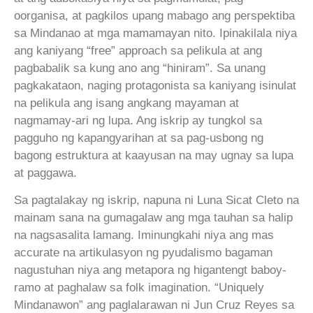
oorganisa, at pagkilos upang mabago ang perspektiba
sa Mindanao at mga mamamayan nito. Ipinakilala niya
ang kaniyang “free” approach sa pelikula at ang
pagbabalik sa kung ano ang “hiniram”. Sa unang
pagkakataon, naging protagonista sa kaniyang isinulat
na pelikula ang isang angkang mayaman at
nagmamay-ari ng lupa. Ang iskrip ay tungkol sa
pagguho ng kapangyarihan at sa pag-usbong ng
bagong estruktura at kaayusan na may ugnay sa lupa
at paggawa.
Sa pagtalakay ng iskrip, napuna ni Luna Sicat Cleto na
mainam sana na gumagalaw ang mga tauhan sa halip
na nagsasalita lamang. Iminungkahi niya ang mas
accurate na artikulasyon ng pyudalismo bagaman
nagustuhan niya ang metapora ng higantengt baboy-
ramo at paghalaw sa folk imagination. “Uniquely
Mindanawon” ang paglalarawan ni Jun Cruz Reyes sa