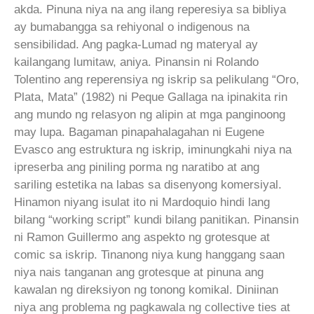
akda. Pinuna niya na ang ilang reperesiya sa bibliya
ay bumabangga sa rehiyonal o indigenous na
sensibilidad. Ang pagka-Lumad ng materyal ay
kailangang lumitaw, aniya. Pinansin ni Rolando
Tolentino ang reperensiya ng iskrip sa pelikulang “Oro,
Plata, Mata” (1982) ni Peque Gallaga na ipinakita rin
ang mundo ng relasyon ng alipin at mga panginoong
may lupa. Bagaman pinapahalagahan ni Eugene
Evasco ang estruktura ng iskrip, iminungkahi niya na
ipreserba ang piniling porma ng naratibo at ang
sariling estetika na labas sa disenyong komersiyal.
Hinamon niyang isulat ito ni Mardoquio hindi lang
bilang “working script” kundi bilang panitikan. Pinansin
ni Ramon Guillermo ang aspekto ng grotesque at
comic sa iskrip. Tinanong niya kung hanggang saan
niya nais tanganan ang grotesque at pinuna ang
kawalan ng direksiyon ng tonong komikal. Diniinan
niya ang problema ng pagkawala ng collective ties at