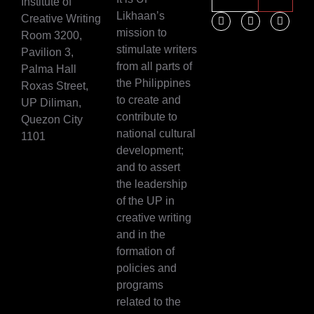
Institute of
Likhaan’s
Creative Writing
mission to
Room 3200,
stimulate writers
Pavilion 3,
from all parts of
Palma Hall
the Philippines
Roxas Street,
to create and
UP Diliman,
contribute to
Quezon City
national cultural
1101
development;
and to assert
the leadership
of the UP in
creative writing
and in the
formation of
policies and
programs
related to the