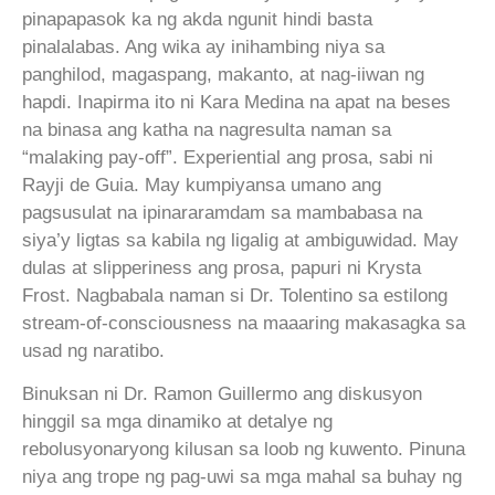
pinapapasok ka ng akda ngunit hindi basta
pinalalabas. Ang wika ay inihambing niya sa
panghilod, magaspang, makanto, at nag-iiwan ng
hapdi. Inapirma ito ni Kara Medina na apat na beses
na binasa ang katha na nagresulta naman sa
“malaking pay-off”. Experiential ang prosa, sabi ni
Rayji de Guia. May kumpiyansa umano ang
pagsusulat na ipinararamdam sa mambabasa na
siya’y ligtas sa kabila ng ligalig at ambiguwidad. May
dulas at slipperiness ang prosa, papuri ni Krysta
Frost. Nagbabala naman si Dr. Tolentino sa estilong
stream-of-consciousness na maaaring makasagka sa
usad ng naratibo.
Binuksan ni Dr. Ramon Guillermo ang diskusyon
hinggil sa mga dinamiko at detalye ng
rebolusyonaryong kilusan sa loob ng kuwento. Pinuna
niya ang trope ng pag-uwi sa mga mahal sa buhay ng