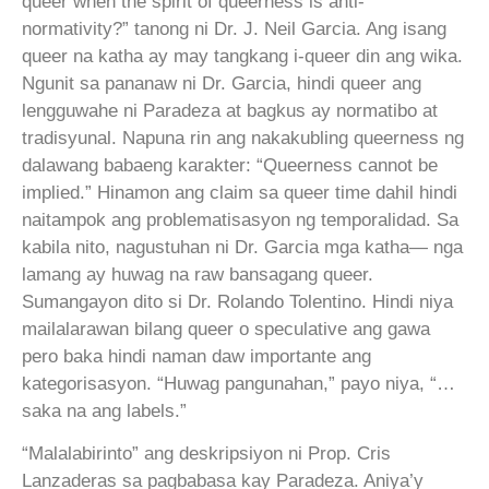
queer when the spirit of queerness is anti-
normativity?” tanong ni Dr. J. Neil Garcia. Ang isang
queer na katha ay may tangkang i-queer din ang wika.
Ngunit sa pananaw ni Dr. Garcia, hindi queer ang
lengguwahe ni Paradeza at bagkus ay normatibo at
tradisyunal. Napuna rin ang nakakubling queerness ng
dalawang babaeng karakter: “Queerness cannot be
implied.” Hinamon ang claim sa queer time dahil hindi
naitampok ang problematisasyon ng temporalidad. Sa
kabila nito, nagustuhan ni Dr. Garcia mga katha— nga
lamang ay huwag na raw bansagang queer.
Sumangayon dito si Dr. Rolando Tolentino. Hindi niya
mailalarawan bilang queer o speculative ang gawa
pero baka hindi naman daw importante ang
kategorisasyon. “Huwag pangunahan,” payo niya, “…
saka na ang labels.”
“Malalabirinto” ang deskripsiyon ni Prop. Cris
Lanzaderas sa pagbabasa kay Paradeza. Aniya’y