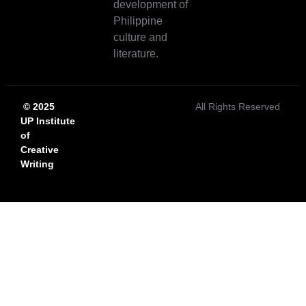
development of
Philippine
culture and
literature.
© 2025
All Rights Reserved
UP Institute
of
Creative
Writing