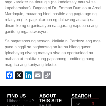
mga karakter na tinutugis (na kadalasa’y nauuwi sa
kapahamakan). Dagdag ni Dr. Emman Dumlao at Arnel
Mardoquio, maaaring hindi posible ang pagtatago ng
relasyon (i.e. pagkakaroon ng dalawang asawa) sa
dinamiko ng organisasyon na agarang napupuna ang
ganitong mga sitwasyon.
Sa pagtatapos ng sesyon, kinilala ni Pardeza ang mga
puna hinggil sa pagbansag sa katha bilang queer.
Ipinahayag niyang masaya siya sa oportunidad na
mabasa at makita kung papaanong tumitindig nang
mag-isa ang kaniyang teksto.
Facebook
X
LinkedIn
Email
Copy
Link
FIND US
ABOUT
SEARCH
THIS SITE
Likhaan: the UP
It is UP