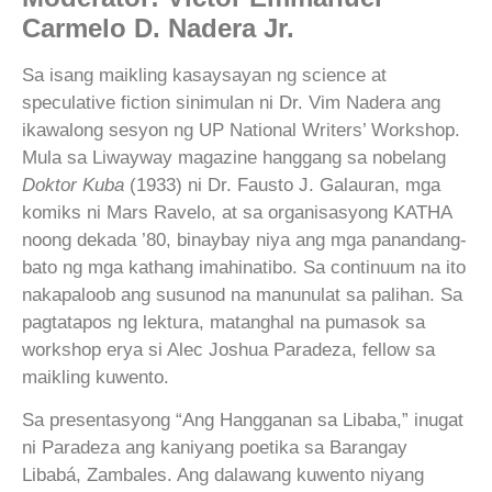
Carmelo D. Nadera Jr.
Sa isang maikling kasaysayan ng science at
speculative fiction sinimulan ni Dr. Vim Nadera ang
ikawalong sesyon ng UP National Writers’ Workshop.
Mula sa Liwayway magazine hanggang sa nobelang
Doktor Kuba
(1933) ni Dr. Fausto J. Galauran, mga
komiks ni Mars Ravelo, at sa organisasyong KATHA
noong dekada ’80, binaybay niya ang mga panandang-
bato ng mga kathang imahinatibo. Sa continuum na ito
nakapaloob ang susunod na manunulat sa palihan. Sa
pagtatapos ng lektura, matanghal na pumasok sa
workshop erya si Alec Joshua Paradeza, fellow sa
maikling kuwento.
Sa presentasyong “Ang Hangganan sa Libaba,” inugat
ni Paradeza ang kaniyang poetika sa Barangay
Libabá, Zambales. Ang dalawang kuwento niyang