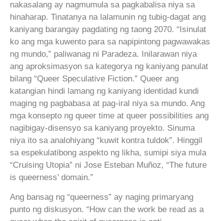
nakasalang ay nagmumula sa pagkabalisa niya sa
hinaharap. Tinatanya na lalamunin ng tubig-dagat ang
kaniyang barangay pagdating ng taong 2070. “Isinulat
ko ang mga kuwento para sa napipintong pagwawakas
ng mundo,” paliwanag ni Paradeza. Inilarawan niya
ang aproksimasyon sa kategorya ng kaniyang panulat
bilang “Queer Speculative Fiction.” Queer ang
katangian hindi lamang ng kaniyang identidad kundi
maging ng pagbabasa at pag-iral niya sa mundo. Ang
mga konsepto ng queer time at queer possibilities ang
nagibigay-disensyo sa kaniyang proyekto. Sinuma
niya ito sa analohiyang “kuwit kontra tuldok”. Hinggil
sa espekulatibong aspekto ng likha, sumipi siya mula
“Cruising Utopia” ni Jose Esteban Muñoz, “The future
is queerness’ domain.”
Ang bansag ng “queerness” ay naging primaryang
punto ng diskusyon. “How can the work be read as a